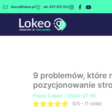
Przejdź
biuro@lokeo.pl
tel: 459 359 312
do
treści
9 problemów, które 
pozycjonowanie str
Przez
Lokeo
/
2024-07-16
5/5 - (1 vote)