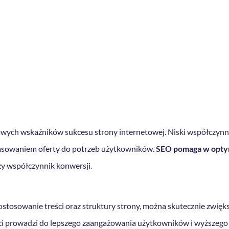
owych wskaźników sukcesu strony internetowej. Niski współczyn
opasowaniem oferty do potrzeb użytkowników.
SEO pomaga w optym
szy współczynnik konwersji.
tosowanie treści oraz struktury strony, można skutecznie zwiększ
eści prowadzi do lepszego zaangażowania użytkowników i wyższego