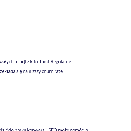
łych relacji z klientami. Regularne
zekłada się na niższy churn rate.
adzić do braku konwersji. SEO może pomóc w