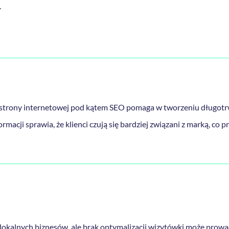
.
y strony internetowej pod kątem SEO pomaga w tworzeniu długotrwa
acji sprawia, że klienci czują się bardziej związani z marką, co pr
e
 lokalnych biznesów, ale brak optymalizacji wizytówki może prow