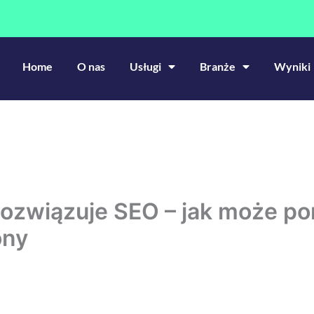
Home
O nas
Usługi
Branże
Wyniki
rozwiązuje SEO – jak może p
ony