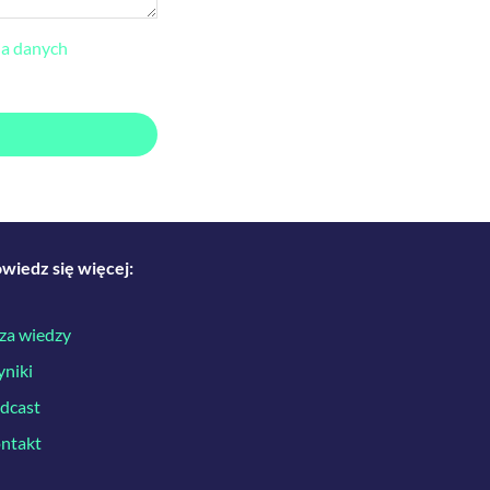
ia danych
wiedz się więcej:
za wiedzy
niki
dcast
ntakt