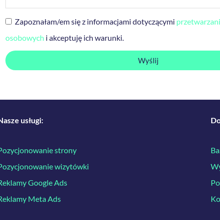
Zapoznałam/em się z informacjami dotyczącymi
przetwarzan
osobowych
i akceptuję ich warunki.
Wyślij
Nasze usługi:
Do
Pozycjonowanie strony
Ba
Pozycjonowanie wizytówki
Wy
Reklamy Google Ads
Po
Reklamy Meta Ads
Ko