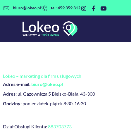
Przejdź
biuro@lokeo.pl
tel: 459 359 312
do
treści
Lokeo – marketing dla firm usługowych
Adres e-mail:
biuro@lokeo.pl
Adres:
ul. Gazownicza 5 Bielsko-Biała, 43-300
Godziny:
poniedziałek-piątek 8:30-16:30
Dział Obsługi Klienta:
883703773