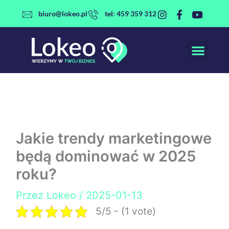
Przejdź
biuro@lokeo.pl
tel: 459 359 312
do
treści
Jakie trendy marketingowe
będą dominować w 2025
roku?
Przez
Lokeo
/
2025-01-13
5/5 - (1 vote)