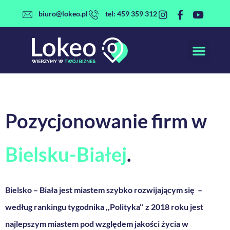
Przejdź
biuro@lokeo.pl
tel: 459 359 312
do
treści
Pozycjonowanie firm w
Bielsku-Białej
.
Bielsko – Biała jest miastem szybko rozwijającym się –
według rankingu tygodnika ,,Polityka’’ z 2018 roku jest
najlepszym miastem pod względem jakości życia w