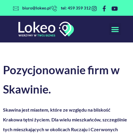
Przejdź
biuro@lokeo.pl
tel: 459 359 312
do
treści
Pozycjonowanie firm w
Skawinie
.
Skawina jest miastem, które ze względu na bliskość
Krakowa tętni życiem. Dla wielu mieszkańców, szczególnie
tych mieszkających w okolicach Ruczaju i Czerwonych