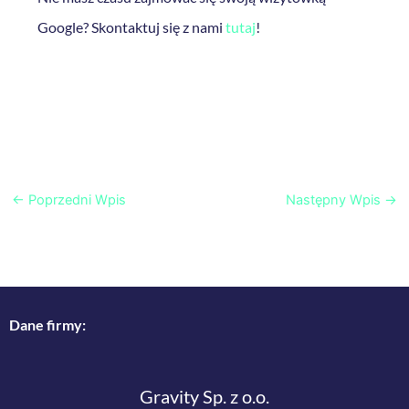
Google? Skontaktuj się z nami
tutaj
!
←
Poprzedni Wpis
Następny Wpis
→
Dane firmy:
Gravity Sp. z o.o.