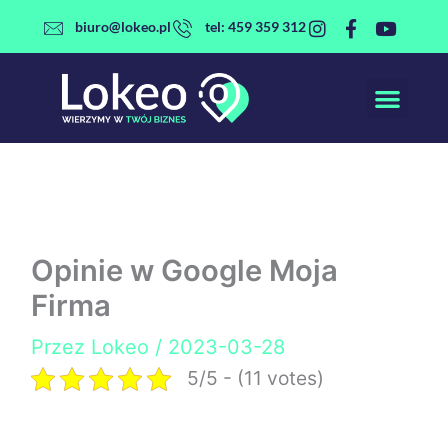
Przejdź
biuro@lokeo.pl
tel: 459 359 312
do
treści
Opinie w Google Moja
Firma
Przez
Lokeo
/
2023-03-28
5/5 - (11 votes)