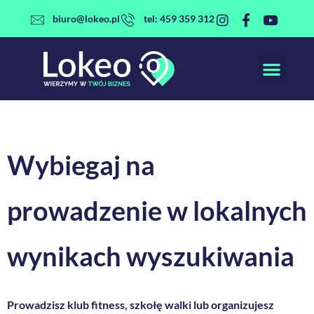
Przejdź
biuro@lokeo.pl
tel: 459 359 312
do
treści
Wybiegaj na
prowadzenie
w lokalnych
wynikach wyszukiwania
Prowadzisz klub fitness, szkołę walki lub organizujesz