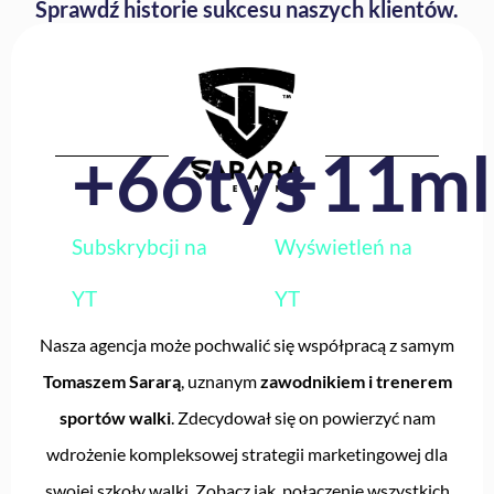
Sprawdź
historie sukcesu
naszych klientów.
+
66
tys
+
11
ml
Subskrybcji na
Wyświetleń na
YT
YT
Nasza agencja może pochwalić się współpracą z samym
Tomaszem Sararą
, uznanym
zawodnikiem i trenerem
sportów walki
. Zdecydował się on powierzyć nam
wdrożenie kompleksowej strategii marketingowej dla
swojej szkoły walki. Zobacz jak połączenie wszystkich