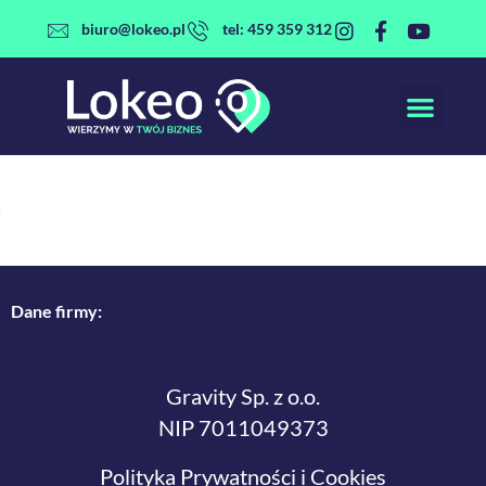
Przejdź
biuro@lokeo.pl
tel: 459 359 312
do
treści
Dane firmy:
Gravity Sp. z o.o.
NIP 7011049373
Polityka Prywatności i Cookies