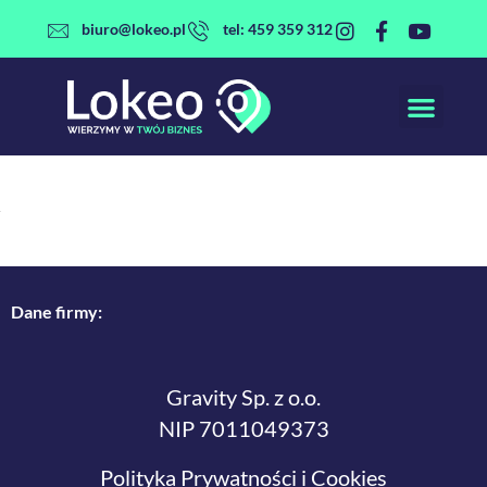
Przejdź
biuro@lokeo.pl
tel: 459 359 312
do
treści
Dane firmy:
Gravity Sp. z o.o.
NIP 7011049373
Polityka Prywatności i Cookies