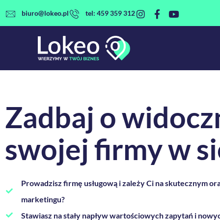
Przejdź
biuro@lokeo.pl
tel: 459 359 312
do
treści
Zadbaj o
widocz
swojej firmy w si
Prowadzisz firmę usługową i zależy Ci na skutecznym o
marketingu?
Stawiasz na stały napływ wartościowych zapytań i nowy