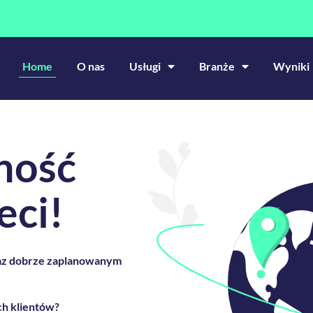
Home
O nas
Usługi
Branże
Wyniki
ność
eci!
raz dobrze zaplanowanym
ch klientów?