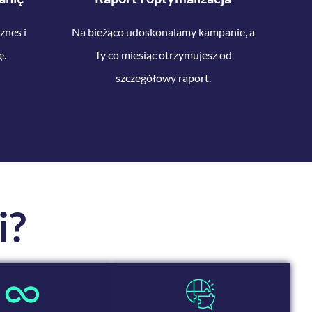
znes i
Na bieżąco udoskonalamy kampanie, a
ę.
Ty co miesiąc otrzymujesz od
szczegółowy raport.
i?