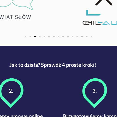
Jak to działa?
Sprawdź 4 proste kroki!
2.
3.
jemy umowę online
Przygotowujemy kamp