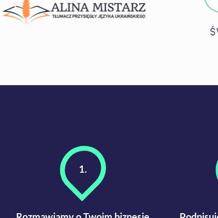
1.
Rozmawiamy o Twoim biznesie
Podpisu