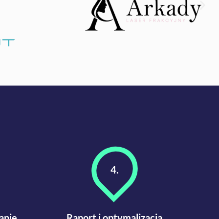
4.
anię
Raport i optymalizacja